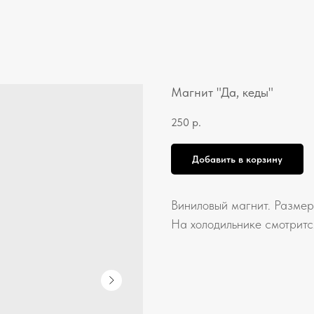
Магнит "Да, кеды"
250
р.
Добавить в корзину
Виниловый магнит. Размер
На холодильнике смотритс