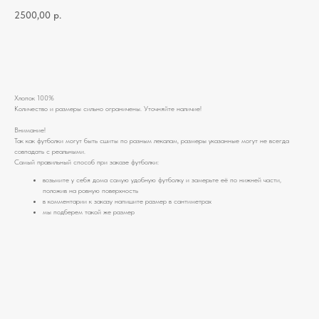
2500,00
р.
Добавить в корзину
Хлопок 100%
Количество и размеры сильно ограничены. Уточняйте наличие!
Внимание!
Так как футболки могут быть сшиты по разным лекалам, размеры указанные могут не всегда
совпадать с реальными.
Самый правильный способ при заказе футболки:
возьмите у себя дома самую удобную футболку и замерьте её по нижней части,
положив на ровную поверхность
в комментарии к заказу напишите размер в сантиметрах
мы подберем такой же размер